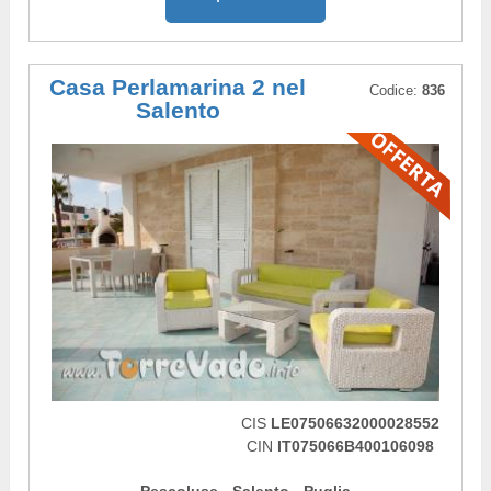
Casa Perlamarina 2 nel
Codice:
836
Salento
CIS
LE07506632000028552
CIN
IT075066B400106098
Pescoluse - Salento - Puglia