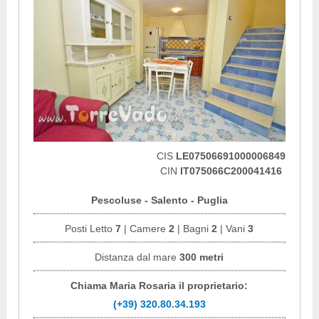
CIS
LE07506691000006849
CIN
IT075066C200041416
Pescoluse - Salento - Puglia
Posti Letto
7
| Camere
2
| Bagni
2
| Vani
3
Distanza dal mare
300 metri
Chiama Maria Rosaria il proprietario:
(+39) 320.80.34.193