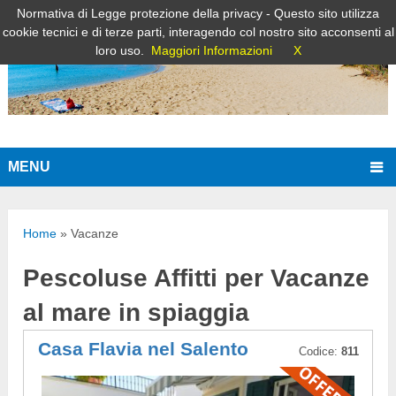
Normativa di Legge protezione della privacy - Questo sito utilizza
cookie tecnici e di terze parti, interagendo col nostro sito acconsenti al
loro uso.
Maggiori Informazioni
X
MENU
Home
»
Vacanze
Pescoluse Affitti per Vacanze
al mare in spiaggia
Casa Flavia nel Salento
Codice:
811