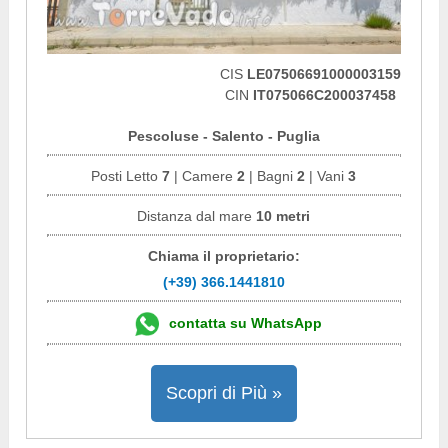
CIS
LE07506691000003159
CIN
IT075066C200037458
Pescoluse - Salento - Puglia
Posti Letto
7
| Camere
2
| Bagni
2
| Vani
3
Distanza dal mare
10 metri
Chiama il proprietario:
(+39) 366.1441810
contatta su WhatsApp
Scopri di Più »