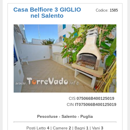
Casa Belfiore 3 GIGLIO
Codice:
1585
nel Salento
CIS
075066B400125019
CIN
IT075066B400125019
Pescoluse - Salento - Puglia
Posti Letto
4
| Camere
2
| Bagni
1
| Vani
3