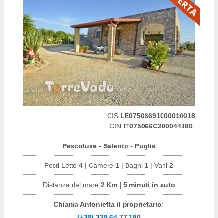
CIS
LE07506691000010018
CIN
IT075066C200044880
Pescoluse - Salento - Puglia
Posti Letto
4
| Camere
1
| Bagni
1
| Vani
2
Distanza dal mare
2 Km | 5 minuti in auto
Chiama Antonietta il proprietario:
(+39) 329.64.77.180