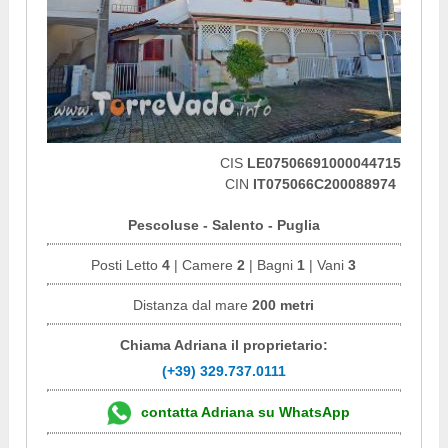
CIS
LE07506691000044715
CIN
IT075066C200088974
Pescoluse - Salento - Puglia
Posti Letto
4
| Camere
2
| Bagni
1
| Vani
3
Distanza dal mare
200 metri
Chiama Adriana il proprietario:
(+39) 329.737.0111
contatta Adriana su WhatsApp