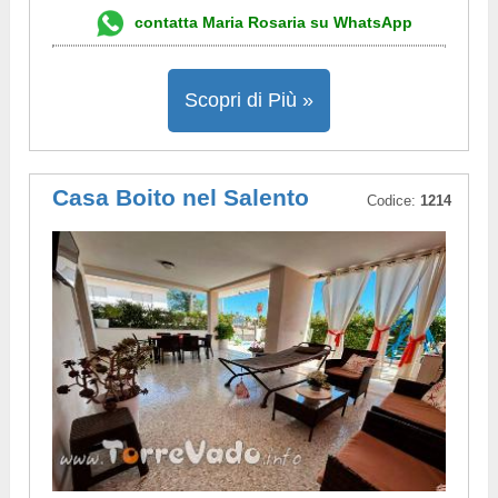
contatta Maria Rosaria su WhatsApp
Scopri di Più »
Casa Boito nel Salento
Codice:
1214