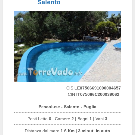
Salento
CIS
LE07506691000004657
CIN
IT075066C200039062
Pescoluse - Salento - Puglia
Posti Letto
6
| Camere
2
| Bagni
1
| Vani
3
Distanza dal mare
1.6 Km | 3 minuti in auto