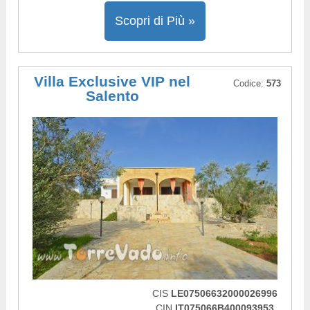
Scopri di Più »
Villa Exclusive VIP nel
Codice:
573
Salento
CIS
LE07506632000026996
CIN
IT075066B400093953