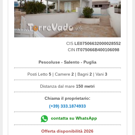
CIS
LE07506632000028552
CIN
IT075066B400106098
Pescoluse - Salento - Puglia
Posti Letto
5
| Camere
2
| Bagni
2
| Vani
3
Distanza dal mare
150 metri
Chiama il proprietario:
(+39) 333.1874933
contatta su WhatsApp
Offerta disponibilità 2026