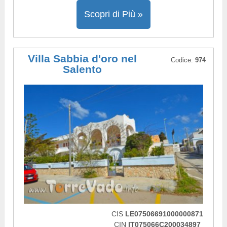
Scopri di Più »
Villa Sabbia d'oro nel
Codice:
974
Salento
CIS
LE07506691000000871
CIN
IT075066C200034897