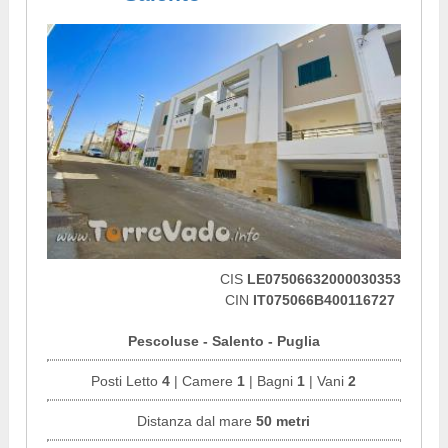
CIS
LE07506632000030353
CIN
IT075066B400116727
Pescoluse - Salento - Puglia
Posti Letto
4
| Camere
1
| Bagni
1
| Vani
2
Distanza dal mare
50 metri