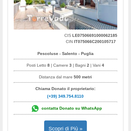
CIS
LE07506691000062185
CIN
IT075066C200105717
Pescoluse - Salento - Puglia
Posti Letto
8
| Camere
3
| Bagni
2
| Vani
4
Distanza dal mare
500 metri
Chiama Donato il proprietario:
(+39) 349.754.8110
contatta Donato su WhatsApp
Scopri di Più »