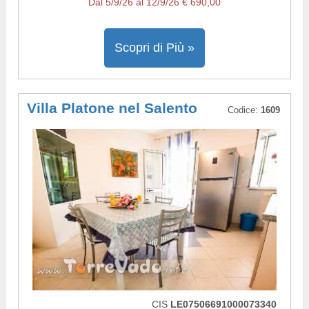
Dal 5/9/26 al 12/9/26 € 690,00
Scopri di Più »
Villa Platone nel Salento
Codice:
1609
CIS
LE07506691000073340