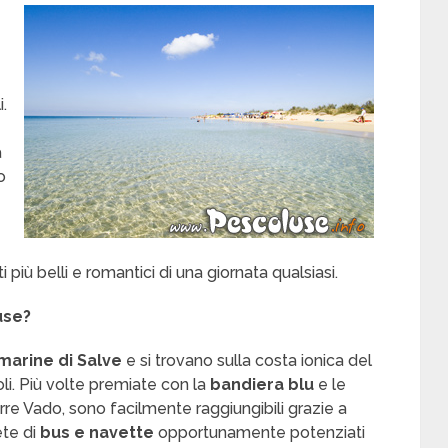
.
a
o
 più belli e romantici di una giornata qualsiasi.
use?
marine di Salve
e si trovano sulla costa ionica del
li. Più volte premiate con la
bandiera blu
e le
rre Vado, sono facilmente raggiungibili grazie a
rete di
bus e navette
opportunamente potenziati