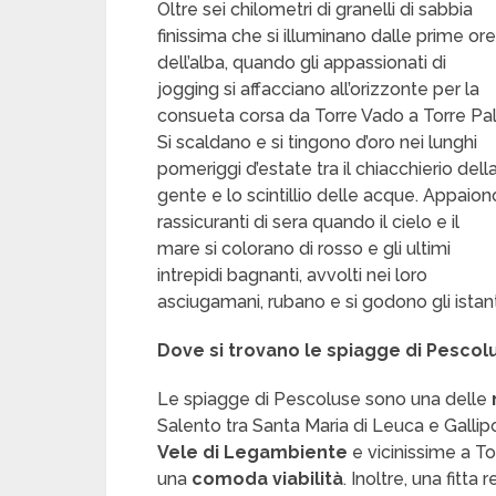
Oltre sei chilometri di granelli di sabbia
finissima che si illuminano dalle prime ore
dell’alba, quando gli appassionati di
jogging si affacciano all’orizzonte per la
consueta corsa da Torre Vado a Torre Pali
Si scaldano e si tingono d’oro nei lunghi
pomeriggi d’estate tra il chiacchierio dell
gente e lo scintillio delle acque. Appaion
rassicuranti di sera quando il cielo e il
mare si colorano di rosso e gli ultimi
intrepidi bagnanti, avvolti nei loro
asciugamani, rubano e si godono gli istanti
Dove si trovano le spiagge di Pescol
Le spiagge di Pescoluse sono una delle
Salento tra Santa Maria di Leuca e Gallipo
Vele di Legambiente
e vicinissime a To
una
comoda viabilità
. Inoltre, una fitta 