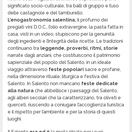
significato socio-culturale, tra balli di gruppo e l’uso
delle castagnole e del tamburello.
L’enogastronomia salentina,
il profumo dei
pregiati vini D.O.C., l’olio extravergine, la pasta fatta in
casa, visti in un video, stupiscono per la genuinità
degli ingedienti e l’integrità delle ricette. Le tradizioni
continuano tra
leggende, proverbi, ritmi, storie
narrate dagli anziani, che costituiscono il patrimonio
sapienziale del popolo del Salento, in un ideale
viaggio attraverso
feste popolari
sacre e profane,
nella dimensione rituale, liturgica e festiva del
Salento. In Salento non mancano
feste dedicate
alla natura
che abbellisce i paesaggi del Salento,
agli alberi secolari che la caratterizzano, tra oliveti e
querceti, riuscendo a coniugare l’accoglienza turistica
e il rispetto per l’ambiente e per la storia di questi
luoghi.
Il Salento
era ed è
la meta ideale per i suoi