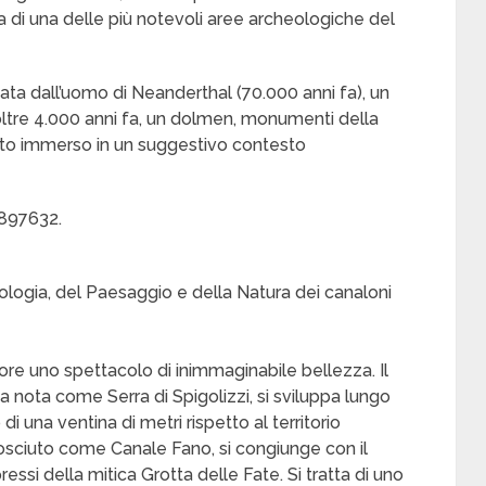
ria di una delle più notevoli aree archeologiche del
ata dall’uomo di Neanderthal (70.000 anni fa), un
oltre 4.000 anni fa, un dolmen, monumenti della
tutto immerso in un suggestivo contesto
5897632.
ologia, del Paesaggio e della Natura dei canaloni
atore uno spettacolo di inimmaginabile bellezza. Il
a nota come Serra di Spigolizzi, si sviluppa lungo
i una ventina di metri rispetto al territorio
nosciuto come Canale Fano, si congiunge con il
essi della mitica Grotta delle Fate. Si tratta di uno