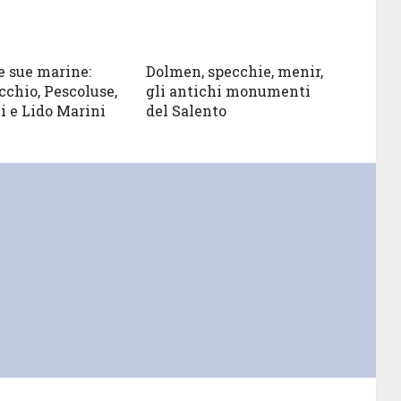
e sue marine:
Dolmen, specchie, menir,
cchio, Pescoluse,
gli antichi monumenti
i e Lido Marini
del Salento