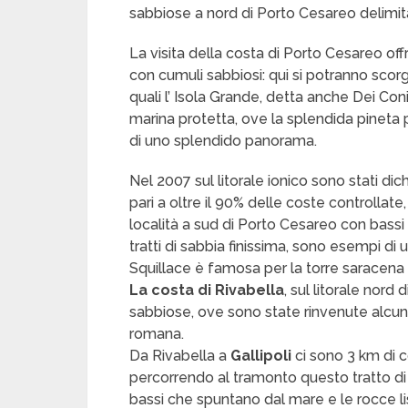
sabbiose a nord di Porto Cesareo delimit
La visita della costa di Porto Cesareo offr
con cumuli sabbiosi: qui si potranno sco
quali l’ Isola Grande, detta anche Dei Conig
marina protetta, ove la splendida pineta pe
di uno splendido panorama.
Nel 2007 sul litorale ionico sono stati dich
pari a oltre il 90% delle coste controllate
località a sud di Porto Cesareo con bassi f
tratti di sabbia finissima, sono esempi di u
Squillace è famosa per la torre saracena 
La costa di Rivabella
, sul litorale nord
sabbiose, ove sono state rinvenute alcune s
romana.
Da Rivabella a
Gallipoli
ci sono 3 km di 
percorrendo al tramonto questo tratto di 
bassi che spuntano dal mare e le rocce l