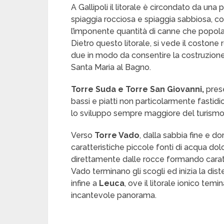
A Gallipoli il litorale è circondato da una
spiaggia rocciosa e spiaggia sabbiosa, co
l’imponente quantità di canne che popola
Dietro questo litorale, si vede il costone
due in modo da consentire la costruzione 
Santa Maria al Bagno.
Torre Suda e Torre San Giovanni,
prese
bassi e piatti non particolarmente fastid
lo sviluppo sempre maggiore del turismo
Verso
Torre Vado
, dalla sabbia fine e d
caratteristiche piccole fonti di acqua dol
direttamente dalle rocce formando carat
Vado terminano gli scogli ed inizia la dis
infine a
Leuca
, ove il litorale ionico tem
incantevole panorama.