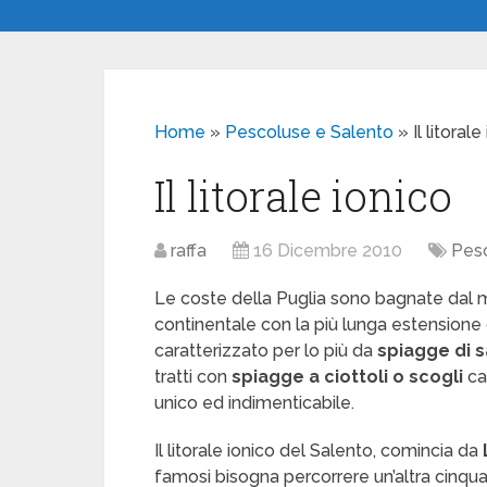
Home
»
Pescoluse e Salento
»
Il litorale
Il litorale ionico
raffa
16 Dicembre 2010
Pes
Le coste della Puglia sono bagnate dal mar
continentale con la più lunga estensione co
caratterizzato per lo più da
spiagge di 
tratti con
spiagge a ciottoli o scogli
ca
unico ed indimenticabile.
Il litorale ionico del Salento, comincia da
famosi bisogna percorrere un’altra cinquan