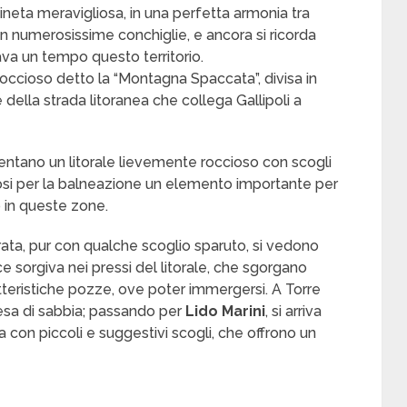
 pineta meravigliosa, in una perfetta armonia tra
n numerosissime conchiglie, e ancora si ricorda
va un tempo questo territorio.
 roccioso detto la “Montagna Spaccata”, divisa in
della strada litoranea che collega Gallipoli a
ntano un litorale lievemente roccioso con scogli
iosi per la balneazione un elemento importante per
 in queste zone.
orata, pur con qualche scoglio sparuto, si vedono
ce sorgiva nei pressi del litorale, che sgorgano
teristiche pozze, ove poter immergersi. A Torre
tesa di sabbia; passando per
Lido Marini
, si arriva
ina con piccoli e suggestivi scogli, che offrono un