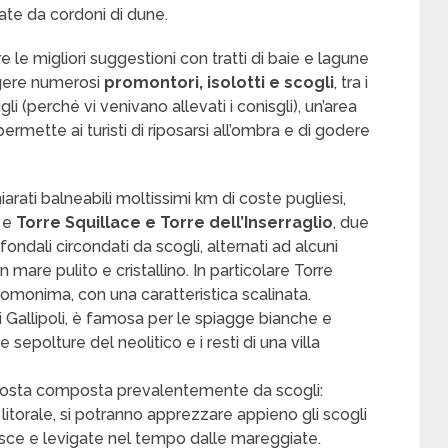
ate da cordoni di dune.
e le migliori suggestioni con tratti di baie e lagune
rgere numerosi
promontori, isolotti e scogli
, tra i
li (perché vi venivano allevati i conisgli), un’area
rmette ai turisti di riposarsi all’ombra e di godere
iarati balneabili moltissimi km di coste pugliesi,
, e
Torre Squillace e Torre dell’Inserraglio
, due
ondali circondati da scogli, alternati ad alcuni
n mare pulito e cristallino. In particolare Torre
omonima, con una caratteristica scalinata.
 di Gallipoli, è famosa per le spiagge bianche e
epolture del neolitico e i resti di una villa
costa composta prevalentemente da scogli:
litorale, si potranno apprezzare appieno gli scogli
isce e levigate nel tempo dalle mareggiate.