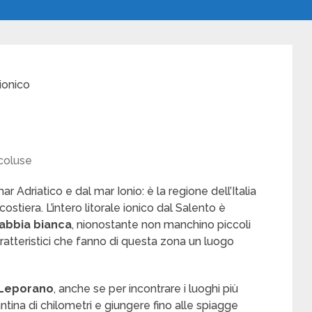
 ionico
coluse
 Adriatico e dal mar Ionio: è la regione dell’Italia
stiera. L’intero litorale ionico dal Salento è
sabbia bianca
, nionostante non manchino piccoli
ratteristici che fanno di questa zona un luogo
Leporano
, anche se per incontrare i luoghi più
tina di chilometri e giungere fino alle spiagge