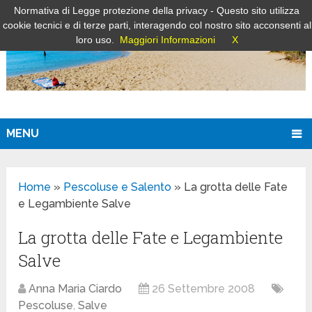
Normativa di Legge protezione della privacy - Questo sito utilizza
cookie tecnici e di terze parti, interagendo col nostro sito acconsenti al
loro uso.
Maggiori Informazioni
X
MENU
Home
»
Pescoluse e Salento
»
La grotta delle Fate
e Legambiente Salve
La grotta delle Fate e Legambiente
Salve
Anna Maria Ciardo
26 Settembre 2008
Pescoluse
,
Salve