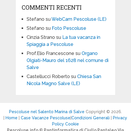
COMMENTI RECENTI
Stefano
su
WebCam Pescoluse (LE)
Stefano
su
Foto Pescoluse
Cinzia Strano
su
La tua vacanza in
Spiaggia a Pescoluse
Prof.Elio Francescone
su
Organo
Olgiati-Mauro del 1628 nel comune di
Salve
Castellucci Roberto
su
Chiesa San
Nicola Magno Salve (LE)
Pescoluse nel Salento Marina di Salve
Copyright © 2026.
|
Home
|
Case Vacanze Pescoluse
|
Condizioni Generali
|
Privacy
Policy Cookie
Pescoluse.info © Pantinformatica di Ciullo Pantaleo Via