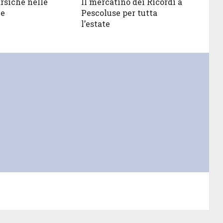
arsiche nelle
Il mercatino dei Ricordi a
ze
Pescoluse per tutta
l’estate