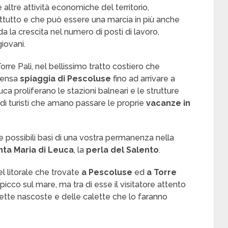
e altre attività economiche del territorio,
rattutto e che può essere una marcia in più anche
a la crescita nel numero di posti di lavoro,
giovani.
rre Pali, nel bellissimo tratto costiero che
mensa
spiaggia di Pescoluse
fino ad arrivare a
ca proliferano le stazioni balneari e le strutture
i turisti che amano passare le proprie
vacanze in
 possibili basi di una vostra permanenza nella
nta Maria di Leuca
, la
perla del Salento
.
l litorale che trovate
a Pescoluse
ed
a Torre
icco sul mare, ma tra di esse il visitatore attento
ette nascoste e delle calette che lo faranno