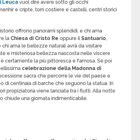
i Leuca
vuol dire avere sotto gli occhi
hir e cripte, torri costiere e castelli, centri storici
istorio offrono panorami splendidi, e chi ama
re la
Chiesa di Cristo Re
oppure il
Santuario
,
chi ama le bellezze naturali avrà da visitare
ante e misteriosa bellezza nascosta nelle viscere
usa è certamente la più pittoresca e famosa. Se poi
bellissima
celebrazione della Madonna di
processione sacra che percorre le vie del paese e
 di centinaia di barche che seguono la statua. In
i propiziatoria viene lanciata tra i flutti. Alla notte
io chiude una giornata indimenticabile.