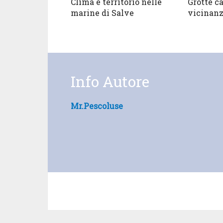
Clima e territorio nelle
Grotte c
marine di Salve
vicinan
Info Autore
Mr.pescoluse