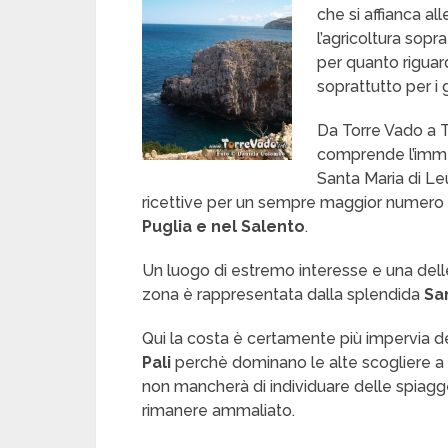
che si affianca all
l’agricoltura sop
per quanto riguard
soprattutto per i 
Da Torre Vado a To
comprende l’im
Santa Maria di Leu
ricettive per un sempre maggior numero d
Puglia e nel Salento
.
Un luogo di estremo interesse e una delle
zona è rappresentata dalla splendida
Sa
Qui la costa è certamente più impervia de
Pali
perchè dominano le alte scogliere a p
non mancherà di individuare delle spiagg
rimanere ammaliato.