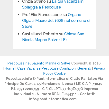
Cinzia Strano
su
La tua vacanza in
Spiaggia a Pescoluse
Prof.Elio Francescone
su
Organo
Olgiati-Mauro del 1628 nel comune di
Salve
Castellucci Roberto
su
Chiesa San
Nicola Magno Salve (LE)
Pescoluse nel Salento Marina di Salve
Copyright © 2026.
|
Home
|
Case Vacanze Pescoluse
|
Condizioni Generali
|
Privacy
Policy Cookie
Pescoluse.info © Pantinformatica di Ciullo Pantaleo Via
Principe De Curtis, 15 Morciano di Leuca ( LE) C.A.P. 73040 -
P.I. 03912200759 - C.F. CLLPTL77H13Z133O Impresa
individuale - Numero REA LE-254311 - Contatti:
info@pantinformatica.com