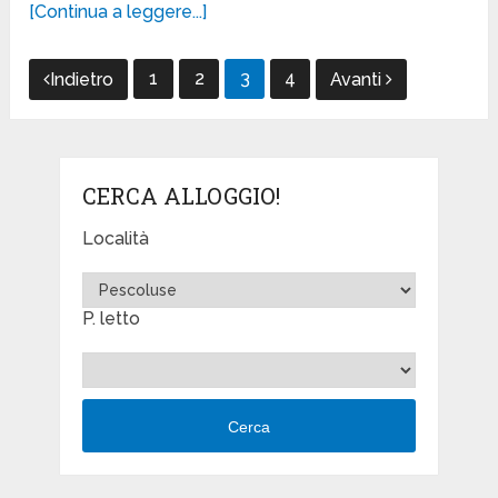
[Continua a leggere...]
Paginazione
1
2
3
4
Indietro
Avanti
degli
articoli
CERCA ALLOGGIO!
Località
P. letto
Cerca